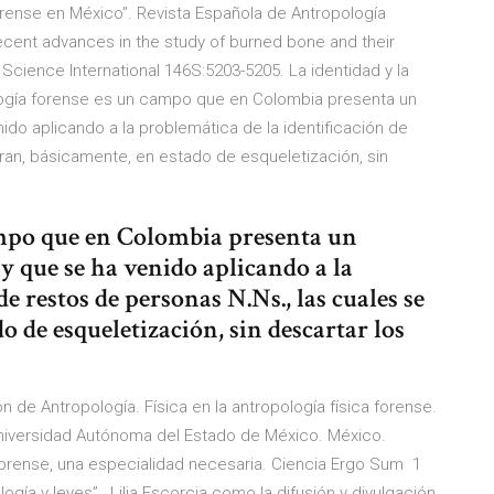
forense en México”. Revista Española de Antropología
Recent advances in the study of burned bone and their
 Science International 146S:5203-5205. La identidad y la
pología forense es un campo que en Colombia presenta un
ido aplicando a la problemática de la identificación de
ran, básicamente, en estado de esqueletización, sin
ampo que en Colombia presenta un
y que se ha venido aplicando a la
e restos de personas N.Ns., las cuales se
 de esqueletización, sin descartar los
 de Antropología. Física en la antropología física forense.
niversidad Autónoma del Estado de México. México.
 forense, una especialidad necesaria. Ciencia Ergo Sum 1
logía y leyes”,. Lilia Escorcia como la difusión y divulgación