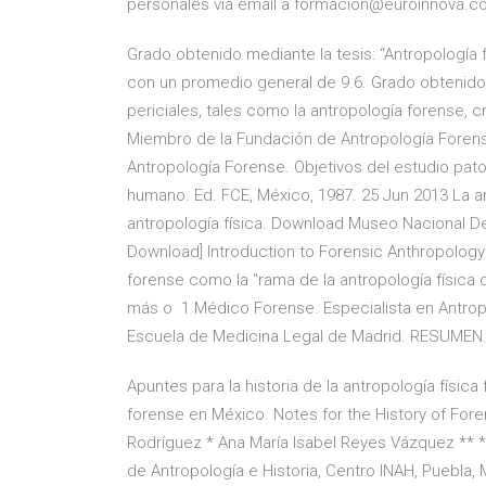
personales vía email a formacion@euroinnova.c
Grado obtenido mediante la tesis: “Antropología 
con un promedio general de 9.6. Grado obtenido
periciales, tales como la antropología forense, 
Miembro de la Fundación de Antropología Foren
Antropología Forense. Objetivos del estudio pat
humano. Ed. FCE, México, 1987. 25 Jun 2013 La an
antropología física. Download Museo Nacional D
Download] Introduction to Forensic Anthropology 
forense como la "rama de la antropología física q
más o 1 Médico Forense. Especialista en Antrop
Escuela de Medicina Legal de Madrid. RESUMEN
Apuntes para la historia de la antropología física 
forense en México. Notes for the History of For
Rodríguez * Ana María Isabel Reyes Vázquez ** * 
de Antropología e Historia, Centro INAH, Puebla