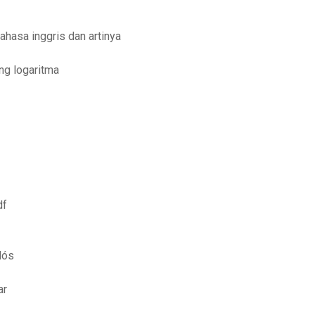
ahasa inggris dan artinya
ng logaritma
df
dós
ar