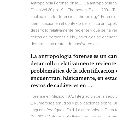
Antropología Forense en la ... “La antropología 
Física,Vol.30 pp1-9. • Thompson, T. J. U. 2004. “
implications for forensic anthropology”. Forensic
identificación en el contexto de la ... La antro
desarrollo relativamente reciente y que se ha ven
restos de personas N.Ns., las cuales se encuent
descartar los restos de cadáveres en …
La antropología forense es un c
desarrollo relativamente reciente 
problemática de la identificación d
encuentran, básicamente, en estado
restos de cadáveres en …
Forense en México 1972 Integración de la sección
□ Numerosos estudios y publicaciones sobre. U
Lagunas Rodríguez, Zaid. La antropología física
Oct 2015 “Antropología física forense: cultura, bio