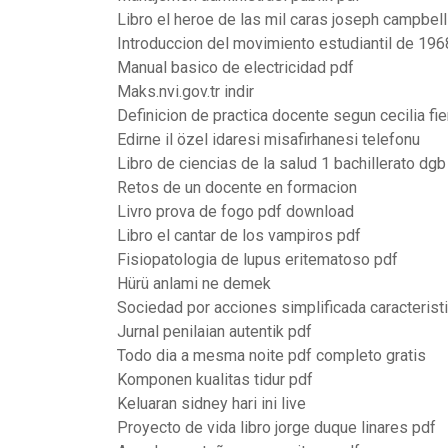
Libro el heroe de las mil caras joseph campbell
Introduccion del movimiento estudiantil de 196
Manual basico de electricidad pdf
Maks.nvi.gov.tr indir
Definicion de practica docente segun cecilia fie
Edirne il özel idaresi misafirhanesi telefonu
Libro de ciencias de la salud 1 bachillerato dgb
Retos de un docente en formacion
Livro prova de fogo pdf download
Libro el cantar de los vampiros pdf
Fisiopatologia de lupus eritematoso pdf
Hürü anlami ne demek
Sociedad por acciones simplificada caracterist
Jurnal penilaian autentik pdf
Todo dia a mesma noite pdf completo gratis
Komponen kualitas tidur pdf
Keluaran sidney hari ini live
Proyecto de vida libro jorge duque linares pdf