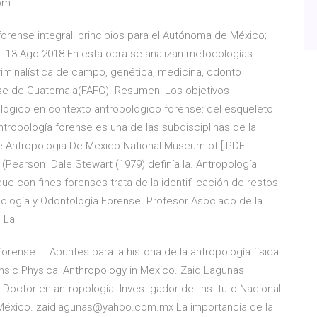
om.
forense integral: principios para el Autónoma de México;
 13 Ago 2018 En esta obra se analizan metodologías
criminalística de campo, genética, medicina, odonto
se de Guatemala(FAFG). Resumen: Los objetivos
ológico en contexto antropológico forense: del esqueleto
tropología forense es una de las subdisciplinas de la
e Antropologia De Mexico National Museum of [ PDF
(Pearson Dale Stewart (1979) definía la. Antropología
ue con fines forenses trata de la identifi-cación de restos
ología y Odontología Forense. Profesor Asociado de la
. La
forense ... Apuntes para la historia de la antropología física
ensic Physical Anthropology in Mexico. Zaid Lagunas
Doctor en antropología. Investigador del Instituto Nacional
, México. zaidlagunas@yahoo.com.mx La importancia de la