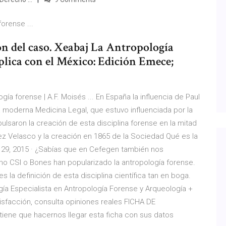
forense ...
ón del caso. Xeabaj La Antropología
aplica con el México: Edición Emece;
ía forense | A.F. Moisés ... En España la influencia de Paul
a moderna Medicina Legal, que estuvo influenciada por la
ulsaron la creación de esta disciplina forense en la mitad
lez Velasco y la creación en 1865 de la Sociedad Qué es la
ep 29, 2015 · ¿Sabías que en Cefegen también nos
o CSI o Bones han popularizado la antropología forense.
 la definición de esta disciplina científica tan en boga.
gía Especialista en Antropología Forense y Arqueología +
sfacción, consulta opiniones reales FICHA DE
iene que hacernos llegar esta ficha con sus datos