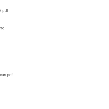
8 pdf
rro
icas pdf