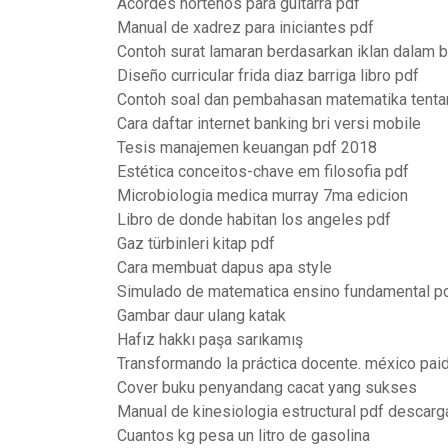
Acordes norteños para guitarra pdf
Manual de xadrez para iniciantes pdf
Contoh surat lamaran berdasarkan iklan dalam b
Diseño curricular frida diaz barriga libro pdf
Contoh soal dan pembahasan matematika tenta
Cara daftar internet banking bri versi mobile
Tesis manajemen keuangan pdf 2018
Estética conceitos-chave em filosofia pdf
Microbiologia medica murray 7ma edicion
Libro de donde habitan los angeles pdf
Gaz türbinleri kitap pdf
Cara membuat dapus apa style
Simulado de matematica ensino fundamental p
Gambar daur ulang katak
Hafız hakkı paşa sarıkamış
Transformando la práctica docente. méxico pai
Cover buku penyandang cacat yang sukses
Manual de kinesiologia estructural pdf descarg
Cuantos kg pesa un litro de gasolina