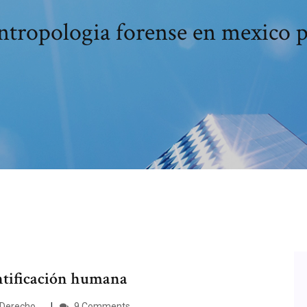
ntropologia forense en mexico p
entificación humana
Derecho …
9 Comments