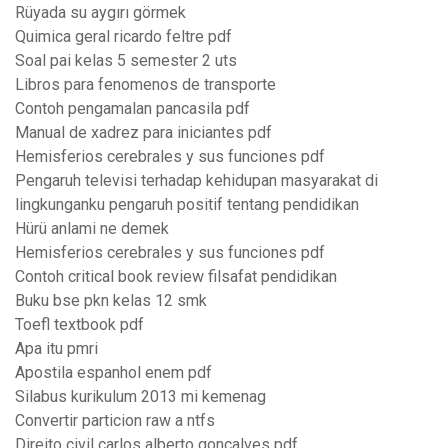
Rüyada su aygırı görmek
Quimica geral ricardo feltre pdf
Soal pai kelas 5 semester 2 uts
Libros para fenomenos de transporte
Contoh pengamalan pancasila pdf
Manual de xadrez para iniciantes pdf
Hemisferios cerebrales y sus funciones pdf
Pengaruh televisi terhadap kehidupan masyarakat di
lingkunganku pengaruh positif tentang pendidikan
Hürü anlami ne demek
Hemisferios cerebrales y sus funciones pdf
Contoh critical book review filsafat pendidikan
Buku bse pkn kelas 12 smk
Toefl textbook pdf
Apa itu pmri
Apostila espanhol enem pdf
Silabus kurikulum 2013 mi kemenag
Convertir particion raw a ntfs
Direito civil carlos alberto gonçalves pdf