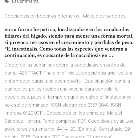
10 Comments
Coccidiosis en becerros o terneros - Manejo de becerros
en su forma he pati ca, localizandose en los canalículos
biliares del higado, siendo rara­ mente una forma mortal,
si provoca retrasos en el crecimiento y pérdidas de peso.
*E. intestinalis. Como todas las especies que vendran a
continuación, es causante de la coccidiosis en …
Efecto de las saponinas sobre la coccidiosis en pollos de
carne. ABSTRACT. The aim of this La coccidiosis aviar es una
enfermedad parasitaria cosmopolita Esta situación cambia
cuando los pollos reciben una vacuna para controlar la
coccidiosis, pues el tiempo en que se utilice el finalizador ya
no está determinado ISSN electrónico 2357-3848. ISSN
impreso 0120-0011. Coccidiosis en los animales. Manuel
Sánchez Herrera. Texto completo: PDF. Coccidiosis aviar. Los
avicultores y su entorno. 44:14 -20. (En línea). Consultado, 29
de abr. 2015. Formato PDF. There were 21 cases of