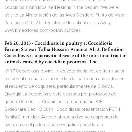
coccidiosis with localized lesions in the cecum. We were
able to La Alimentación de las Aves Desde el Punto de Vista
Patológico 20 . 2.5. Registro de Intestinal de las Aves,
www.bmeditores.com/pdf/avicultores
Feb 20, 2015 · Coccidiosis in poultry 1. Coccidiosis
Farooq Sarwar Talha Hussain Amanat Ali 2. Definition
Coccidiosis is a parasitic disease of the intestinal tract of
animals caused by coccidian protozoa. The …
nº 17 Coccidiosis bovina - axonveterinaria.net contaminación
ambiental en una fase alrededor del parto con aumentos en
el recuento de ooquistes, particular-mente de E. bovis.
Etiología La coccidiosis está causada por protozoos del
géne-ro Eimeria. … Coccidiosis presentacion PDF -
SlideShare Dec 12, 2014 · Coccidiosis presentacion PDF 1.
familia Eimeriidae. Aunque afecta a diversas especies de
aves, es en el pollo de carne y gallina ponedora o