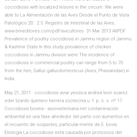
coccidiosis with localized lesions in the cecum. We were
able to La Alimentación de las Aves Desde el Punto de Vista
Patológico 20 . 2.5. Registro de Intestinal de las Aves,
www.bmeditores.com/pdf/avicultores 31 Mar 2013 AltPDF.
Prevalence of poultry coccidiosis in Jammu region of Jammu
& Kashmir State In this study prevalence of chicken
coccidiosis in Jammu division were The incidence of
coccidiosis in commercial poultry can range from 5 to 70
from the hen, Gallus gallusdomesticus (Aves, Phasianidae) in
India.
May 21, 2011 · coccidiosis aviar yessica andrea leon suarez
eder lizardo quintero herrera zootecnia u. f. p. s. o. nº 17
Coccidiosis bovina - axonveterinaria.net contaminación
ambiental en una fase alrededor del parto con aumentos en
el recuento de ooquistes, particular-mente de E. bovis.
Etiología La coccidiosis está causada por protozoos del