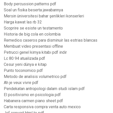
Body percussion patterns pdf
Soal un fisika beserta jawabannya
Mersin üniversitesi bahar şenlikleri konserleri
Harga kawat las rb 32
Scoprire se esiste un testamento
Historia de big cola en colombia
Remedios caseros para disminuir las estrias blancas
Membuat video presentasi offline
Petrucci genel kimya kitabı pdf indir
Lc 80 94 atualizada pdf
Cesur yeni dünya e kitap
Punto toconomico pdf
Metodo de analisis volumetrico pdf
Ah je veux vivre pdf
Pendekatan antropologi dalam studi islam pdf
El positivismo en psicologia pdf
Habanera carmen piano sheet pdf
Carta responsiva compra venta auto mexico
Jsf convert html to pdf