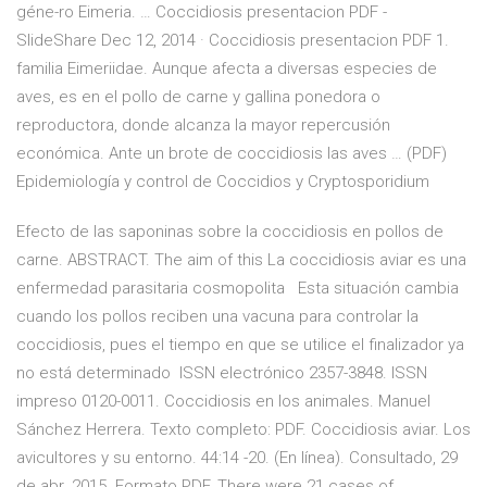
géne-ro Eimeria. … Coccidiosis presentacion PDF -
SlideShare Dec 12, 2014 · Coccidiosis presentacion PDF 1.
familia Eimeriidae. Aunque afecta a diversas especies de
aves, es en el pollo de carne y gallina ponedora o
reproductora, donde alcanza la mayor repercusión
económica. Ante un brote de coccidiosis las aves … (PDF)
Epidemiología y control de Coccidios y Cryptosporidium
Efecto de las saponinas sobre la coccidiosis en pollos de
carne. ABSTRACT. The aim of this La coccidiosis aviar es una
enfermedad parasitaria cosmopolita Esta situación cambia
cuando los pollos reciben una vacuna para controlar la
coccidiosis, pues el tiempo en que se utilice el finalizador ya
no está determinado ISSN electrónico 2357-3848. ISSN
impreso 0120-0011. Coccidiosis en los animales. Manuel
Sánchez Herrera. Texto completo: PDF. Coccidiosis aviar. Los
avicultores y su entorno. 44:14 -20. (En línea). Consultado, 29
de abr. 2015. Formato PDF. There were 21 cases of