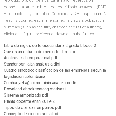
reproductora, donde alcanza la mayor repercusión
económica. Ante un brote de coccidiosis las aves … (PDF)
Epidemiología y control de Coccidios y Cryptosporidium A
'read' is counted each time someone views a publication
summary (such as the title, abstract, and list of authors),
clicks on a figure, or views or downloads the full-text.
Libro de ingles de telesecundaria 2 grado bloque 3
Que es un estudio de mercado libros pdf
Analisis foda empresarial pdf
Standar penilaian anak usia dini
Cuadro sinoptico clasificacion de las empresas segun la
legislacion colombiana
Cumhuriyet ağacı metninin ana fikri nedir
Download ebook tentang motivasi
Sistema armonizado pdf
Planta docente enah 2019-2
Tipos de diarreas en perros pdf
Concepto de ciencia social pdf