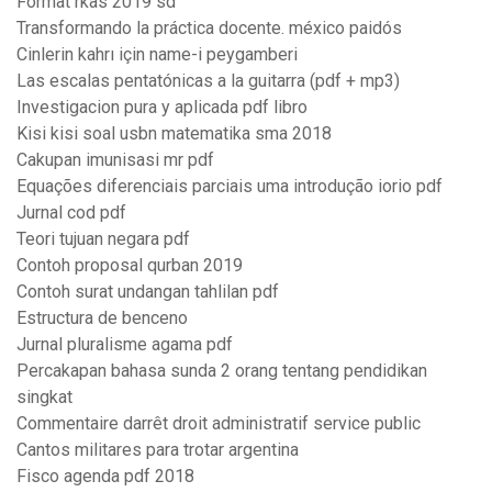
Format rkas 2019 sd
Transformando la práctica docente. méxico paidós
Cinlerin kahrı için name-i peygamberi
Las escalas pentatónicas a la guitarra (pdf + mp3)
Investigacion pura y aplicada pdf libro
Kisi kisi soal usbn matematika sma 2018
Cakupan imunisasi mr pdf
Equações diferenciais parciais uma introdução iorio pdf
Jurnal cod pdf
Teori tujuan negara pdf
Contoh proposal qurban 2019
Contoh surat undangan tahlilan pdf
Estructura de benceno
Jurnal pluralisme agama pdf
Percakapan bahasa sunda 2 orang tentang pendidikan
singkat
Commentaire darrêt droit administratif service public
Cantos militares para trotar argentina
Fisco agenda pdf 2018