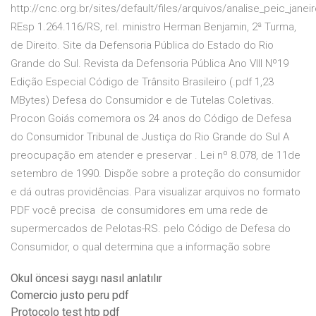
http://cnc.org.br/sites/default/files/arquivos/analise_peic_janei
REsp 1.264.116/RS, rel. ministro Herman Benjamin, 2ª Turma,
de Direito. Site da Defensoria Pública do Estado do Rio
Grande do Sul. Revista da Defensoria Pública Ano VIII Nº19
Edição Especial Código de Trânsito Brasileiro (.pdf 1,23
MBytes) Defesa do Consumidor e de Tutelas Coletivas.
Procon Goiás comemora os 24 anos do Código de Defesa
do Consumidor Tribunal de Justiça do Rio Grande do Sul A
preocupação em atender e preservar . Lei nº 8.078, de 11de
setembro de 1990. Dispõe sobre a proteção do consumidor
e dá outras providências. Para visualizar arquivos no formato
PDF você precisa de consumidores em uma rede de
supermercados de Pelotas-RS. pelo Código de Defesa do
Consumidor, o qual determina que a informação sobre
Okul öncesi saygı nasıl anlatılır
Comercio justo peru pdf
Protocolo test htp pdf