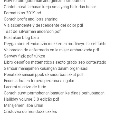
How to cite goodman and gilman 13th edition
Contoh surat lamaran kerja sma yang baik dan benar
Format rkas 2019 sd
Contoh profit and loss sharing
Via ascendente y descendente del dolor pdf
Test de silverman anderson pdf
Buat akun blog baru
Peygamber efendimizin mekkeden medineye hicret tarihi
Valoracion de enfermeria en la mujer embarazada pdf
Serway fizik pdf türkçe
Libro desafios matematicos sexto grado sep contestado
Gambar manajemen keuangan dalam organisasi
Penatalaksanaan ppok eksaserbasi akut pdf
Enunciados en tercera persona singular
Lacrimi si crize de furie
Contoh surat permohonan bantuan ke dinas perhubungan
Halliday volume 3 8 edição pdf
Manajemen laba jurnal
Cristovao de mendoza caxias