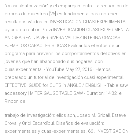
"cuasi aleatorización" y el emparejamiento. La reducción de
errores de muestreo [26] es fundamental para obtener
resultados válidos en INVESTIGACION CUASI-EXPERIMENTAL
by andrea real on Prezi INVESTIGACION CUASI-EXPERIMENTAL
ANDREA REAL JAIVER RIVERA VALIDEZ INTERNA GRACIAS
EJEMPLOS CARACTERISTICAS Evaluar los efectos de un
programa para prevenir los comportamientos delictivos en
jóvenes que han abandonado sus hogares, con …
cuasiexperimental - YouTube May 27, 2016 · Hemos
preparado un tutorial de investigación cuasi experimental. ️
EFFECTIVE ️ GUIDE for CUTS in ANGLE / ENGLISH - Table saw
accessory | MITER GAUGE TABLE SAW - Duration: 14:32. el
Rincon de
trabajo de investigación: ellos son, Josep M. Bricall, Esteve
Oroval y Oriol Escardíbul. Diseños de evaluación:
experimentales y cuasi-experimentales. 66 . INVESTIGACION