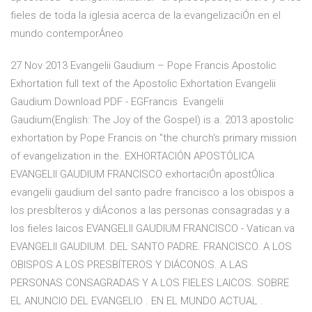
fieles de toda la iglesia acerca de la evangelizaciÓn en el
mundo contemporÁneo
27 Nov 2013 Evangelii Gaudium – Pope Francis Apostolic
Exhortation full text of the Apostolic Exhortation Evangelii
Gaudium Download PDF - EGFrancis Evangelii
Gaudium(English: The Joy of the Gospel) is a. 2013 apostolic
exhortation by Pope Francis on "the church's primary mission
of evangelization in the. EXHORTACIÓN APOSTÓLICA
EVANGELII GAUDIUM FRANCISCO exhortaciÓn apostÓlica
evangelii gaudium del santo padre francisco a los obispos a
los presbÍteros y diÁconos a las personas consagradas y a
los fieles laicos EVANGELII GAUDIUM FRANCISCO - Vatican.va
EVANGELII GAUDIUM. DEL SANTO PADRE. FRANCISCO. A LOS
OBISPOS A LOS PRESBÍTEROS Y DIÁCONOS. A LAS
PERSONAS CONSAGRADAS Y A LOS FIELES LAICOS. SOBRE
EL ANUNCIO DEL EVANGELIO . EN EL MUNDO ACTUAL .