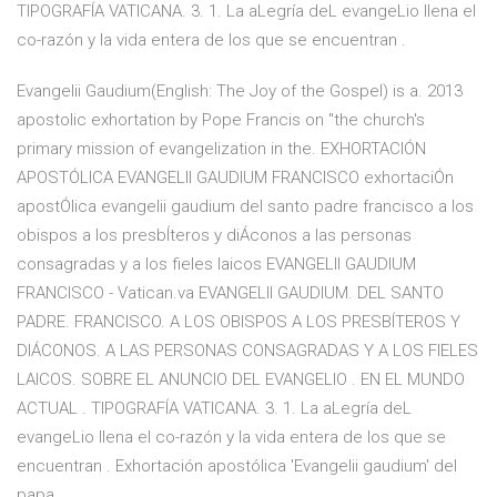
TIPOGRAFÍA VATICANA. 3. 1. La aLegría deL evangeLio llena el
co-razón y la vida entera de los que se encuentran .
Evangelii Gaudium(English: The Joy of the Gospel) is a. 2013
apostolic exhortation by Pope Francis on "the church's
primary mission of evangelization in the. EXHORTACIÓN
APOSTÓLICA EVANGELII GAUDIUM FRANCISCO exhortaciÓn
apostÓlica evangelii gaudium del santo padre francisco a los
obispos a los presbÍteros y diÁconos a las personas
consagradas y a los fieles laicos EVANGELII GAUDIUM
FRANCISCO - Vatican.va EVANGELII GAUDIUM. DEL SANTO
PADRE. FRANCISCO. A LOS OBISPOS A LOS PRESBÍTEROS Y
DIÁCONOS. A LAS PERSONAS CONSAGRADAS Y A LOS FIELES
LAICOS. SOBRE EL ANUNCIO DEL EVANGELIO . EN EL MUNDO
ACTUAL . TIPOGRAFÍA VATICANA. 3. 1. La aLegría deL
evangeLio llena el co-razón y la vida entera de los que se
encuentran . Exhortación apostólica 'Evangelii gaudium' del
papa ...