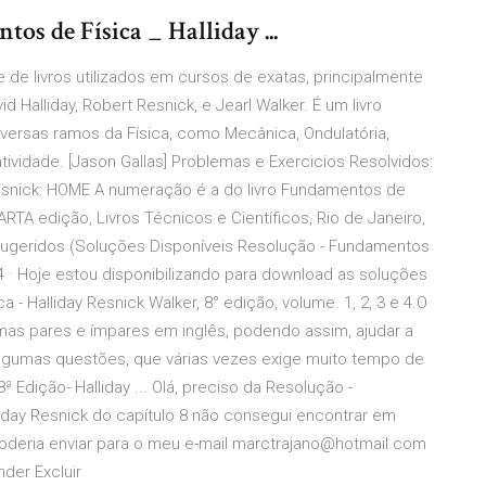
os de Física _ Halliday ...
 de livros utilizados em cursos de exatas, principalmente
d Halliday, Robert Resnick, e Jearl Walker. É um livro
versas ramos da Física, como Mecânica, Ondulatória,
ividade. [Jason Gallas] Problemas e Exercicios Resolvidos:
& Resnick: HOME A numeração é a do livro Fundamentos de
UARTA edição, Livros Técnicos e Científicos, Rio de Janeiro,
ugeridos (Soluções Disponíveis Resolução - Fundamentos
014 · Hoje estou disponibilizando para download as soluções
- Halliday Resnick Walker, 8° edição, volume. 1, 2, 3 e 4.O
as pares e ímpares em inglês, podendo assim, ajudar a
algumas questões, que várias vezes exige muito tempo de
ª Edição- Halliday ... Olá, preciso da Resolução -
liday Resnick do capítulo 8 não consegui encontrar em
oderia enviar para o meu e-mail marctrajano@hotmail.com
der Excluir