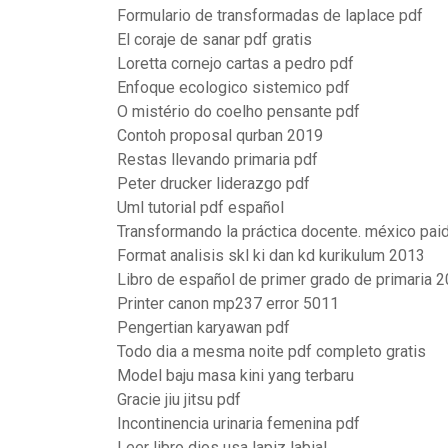
Formulario de transformadas de laplace pdf
El coraje de sanar pdf gratis
Loretta cornejo cartas a pedro pdf
Enfoque ecologico sistemico pdf
O mistério do coelho pensante pdf
Contoh proposal qurban 2019
Restas llevando primaria pdf
Peter drucker liderazgo pdf
Uml tutorial pdf español
Transformando la práctica docente. méxico pai
Format analisis skl ki dan kd kurikulum 2013
Libro de español de primer grado de primaria 
Printer canon mp237 error 5011
Pengertian karyawan pdf
Todo dia a mesma noite pdf completo gratis
Model baju masa kini yang terbaru
Gracie jiu jitsu pdf
Incontinencia urinaria femenina pdf
Leer libro dios usa lapiz labial