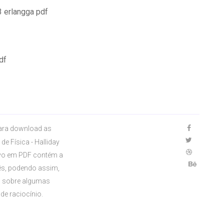
 erlangga pdf
df
para download as
e Física - Halliday
uivo em PDF contém a
ês, podendo assim,
as sobre algumas
de raciocínio.