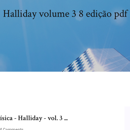
Halliday volume 3 8 edição pdf
a - Halliday - vol. 3 ...
4 Comments