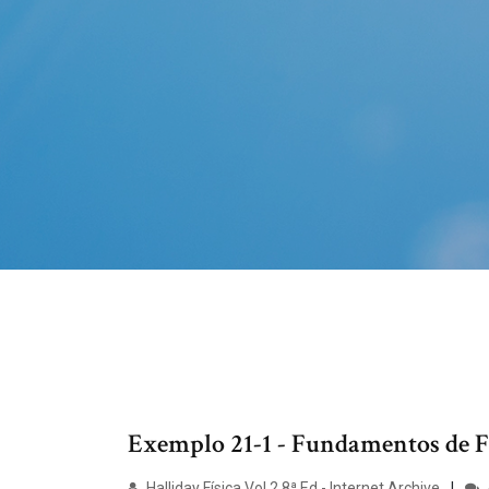
Exemplo 21-1 - Fundamentos de Físic
Halliday Física Vol 2 8ª Ed - Internet Archive