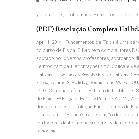
[Jason Gallas] Problemas e Exercicios Resolvidos: 
(PDF) Resolução Completa Halliday -
Apr 11, 2014 · Fundamentos de Física é uma série
no curso de Física. O livro tem como autores Davi
adotado por diversos professores, abordando di
Termodinâmica, Eletromagnetismo, Óptica e Relat
Halliday ... Exercícios Resolvidos do Halliday 
Física, volume 3, Halliday, Resnick and Walker, Q
1993. Conteúdos (em PDF) Lista de Problemas S
de Física 8ª Edição - Halliday Resnick Apr 22, 2
dos exercícios da coleção Fundamentos de Física 
arquivo em PDF contém a resolução dos problem
muitos estudantes a esclarecer dúvidas sobre 
raciocínio.