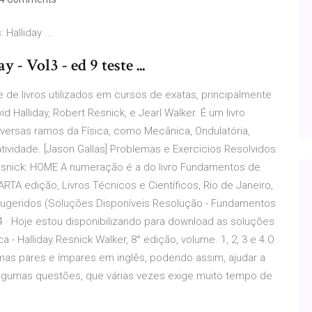
Halliday ...
 Vol3 - ed 9 teste ...
 de livros utilizados em cursos de exatas, principalmente
d Halliday, Robert Resnick, e Jearl Walker. É um livro
versas ramos da Física, como Mecânica, Ondulatória,
ividade. [Jason Gallas] Problemas e Exercicios Resolvidos:
& Resnick: HOME A numeração é a do livro Fundamentos de
UARTA edição, Livros Técnicos e Científicos, Rio de Janeiro,
ugeridos (Soluções Disponíveis Resolução - Fundamentos
014 · Hoje estou disponibilizando para download as soluções
- Halliday Resnick Walker, 8° edição, volume. 1, 2, 3 e 4.O
as pares e ímpares em inglês, podendo assim, ajudar a
algumas questões, que várias vezes exige muito tempo de