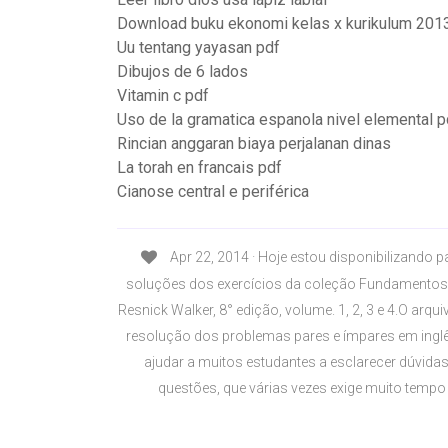
Download buku ekonomi kelas x kurikulum 2013
Uu tentang yayasan pdf
Dibujos de 6 lados
Vitamin c pdf
Uso de la gramatica espanola nivel elemental p
Rincian anggaran biaya perjalanan dinas
La torah en francais pdf
Cianose central e periférica
Apr 22, 2014 · Hoje estou disponibilizando 
soluções dos exercícios da coleção Fundamentos d
Resnick Walker, 8° edição, volume. 1, 2, 3 e 4.O arq
resolução dos problemas pares e ímpares em ingl
ajudar a muitos estudantes a esclarecer dúvid
questões, que várias vezes exige muito tempo 