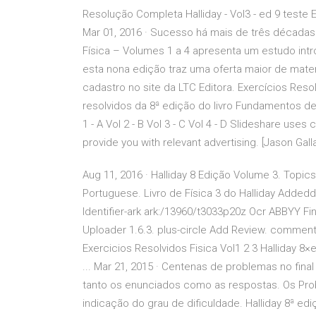
Resolução Completa Halliday - Vol3 - ed 9 teste E
Mar 01, 2016 · Sucesso há mais de três décadas
Física – Volumes 1 a 4 apresenta um estudo int
esta nona edição traz uma oferta maior de mater
cadastro no site da LTC Editora. Exercícios Resol
resolvidos da 8ª edição do livro Fundamentos d
1 - A Vol 2 - B Vol 3 - C Vol 4 - D Slideshare use
provide you with relevant advertising. [Jason Gall
Aug 11, 2016 · Halliday 8 Edição Volume 3. Topics
Portuguese. Livro de Física 3 do Halliday Addedd
Identifier-ark ark:/13960/t3033p20z Ocr ABBYY F
Uploader 1.6.3. plus-circle Add Review. comment (
Exercicios Resolvidos Fisica Vol1 2 3 Halliday 8×
... Mar 21, 2015 · Centenas de problemas no fina
tanto os enunciados como as respostas. Os P
indicação do grau de dificuldade. Halliday 8ª e