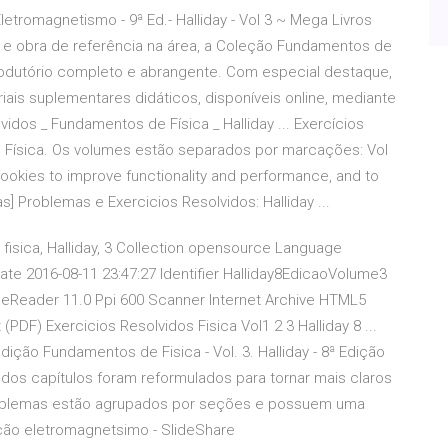
letromagnetismo - 9ª Ed.- Halliday - Vol 3 ~ Mega Livros
 e obra de referência na área, a Coleção Fundamentos de
rodutório completo e abrangente. Com especial destaque,
iais suplementares didáticos, disponíveis online, mediante
vidos _ Fundamentos de Física _ Halliday ... Exercícios
e Física. Os volumes estão separados por marcações: Vol
s cookies to improve functionality and performance, and to
as] Problemas e Exercicios Resolvidos: Halliday ...
 fisica, Halliday, 3 Collection opensource Language
ate 2016-08-11 23:47:27 Identifier Halliday8EdicaoVolume3
ineReader 11.0 Ppi 600 Scanner Internet Archive HTML5
PDF) Exercicios Resolvidos Fisica Vol1 2 3 Halliday 8 ...
edição Fundamentos de Fisica - Vol. 3. Halliday - 8ª Edição
l dos capítulos foram reformulados para tornar mais claros
roblemas estão agrupados por seções e possuem uma
dição eletromagnetsimo - SlideShare