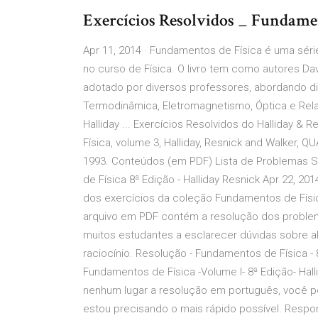
Exercícios Resolvidos _ Fundament
Apr 11, 2014 · Fundamentos de Física é uma série
no curso de Física. O livro tem como autores Davi
adotado por diversos professores, abordando di
Termodinâmica, Eletromagnetismo, Óptica e Relat
Halliday ... Exercícios Resolvidos do Halliday 
Física, volume 3, Halliday, Resnick and Walker, Q
1993. Conteúdos (em PDF) Lista de Problemas S
de Física 8ª Edição - Halliday Resnick Apr 22, 2
dos exercícios da coleção Fundamentos de Física 
arquivo em PDF contém a resolução dos problem
muitos estudantes a esclarecer dúvidas sobre 
raciocínio. Resolução - Fundamentos de Física - 8
Fundamentos de Física -Volume I- 8ª Edição- Hal
nenhum lugar a resolução em português, você p
estou precisando o mais rápido possível. Respon