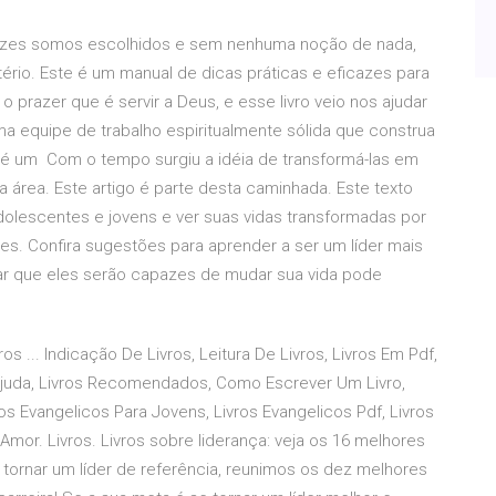
s vezes somos escolhidos e sem nenhuma noção de nada,
rio. Este é um manual de dicas práticas e eficazes para
o prazer que é servir a Deus, e esse livro veio nos ajudar
 uma equipe de trabalho espiritualmente sólida que construa
se é um Com o tempo surgiu a idéia de transformá-las em
ta área. Este artigo é parte desta caminhada. Este texto
olescentes e jovens e ver suas vidas transformadas por
res. Confira sugestões para aprender a ser um líder mais
rmar que eles serão capazes de mudar sua vida pode
s ... Indicação De Livros, Leitura De Livros, Livros Em Pdf,
to Ajuda, Livros Recomendados, Como Escrever Um Livro,
vros Evangelicos Para Jovens, Livros Evangelicos Pdf, Livros
Amor. Livros. Livros sobre liderança: veja os 16 melhores
 tornar um líder de referência, reunimos os dez melhores