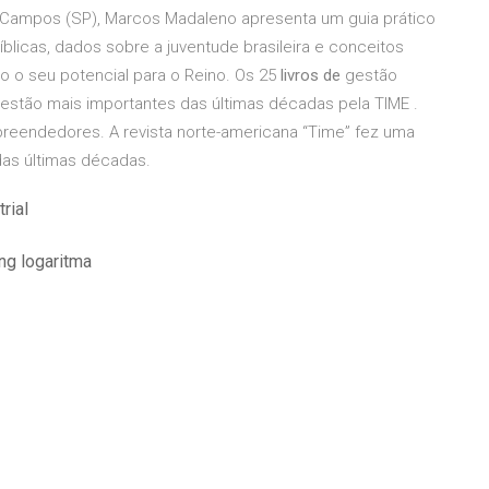
 Campos (SP), Marcos Madaleno apresenta um guia prático
íblicas, dados sobre a juventude brasileira e conceitos
o o seu potencial para o Reino. Os 25
livros de
gestão
 gestão mais importantes das últimas décadas pela TIME .
preendedores. A revista norte-americana “Time” fez uma
das últimas décadas.
rial
ng logaritma