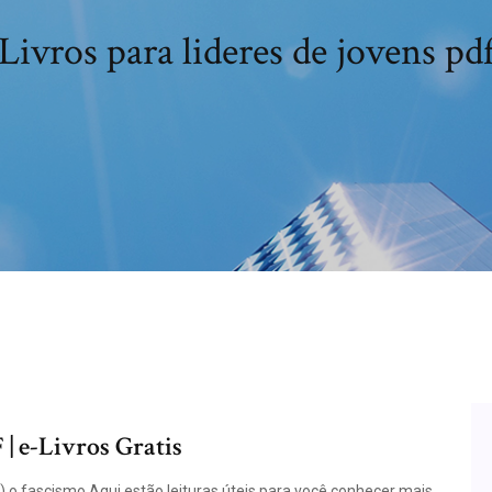
Livros para lideres de jovens pd
| e-Livros Gratis
) o fascismo Aqui estão leituras úteis para você conhecer mais