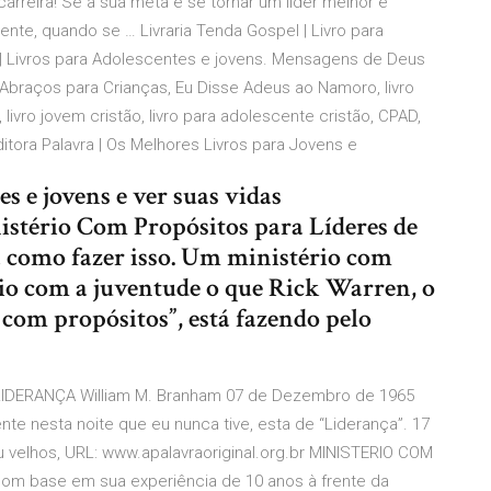
carreira! Se a sua meta é se tornar um líder melhor e
ente, quando se … Livraria Tenda Gospel | Livro para
l | Livros para Adolescentes e jovens. Mensagens de Deus
braços para Crianças, Eu Disse Adeus ao Namoro, livro
 livro jovem cristão, livro para adolescente cristão, CPAD,
ditora Palavra | Os Melhores Livros para Jovens e
es e jovens e ver suas vidas
stério Com Propósitos para Líderes de
á como fazer isso. Um ministério com
rio com a juventude o que Rick Warren, o
com propósitos”, está fazendo pelo
 LIDERANÇA William M. Branham 07 de Dezembro de 1965
te nesta noite que eu nunca tive, esta de “Liderança”. 17
ou velhos, URL: www.apalavraoriginal.org.br MINISTERIO COM
Com base em sua experiência de 10 anos à frente da