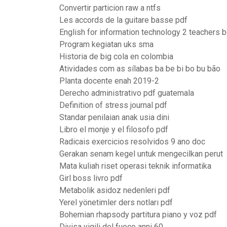
Convertir particion raw a ntfs
Les accords de la guitare basse pdf
English for information technology 2 teachers 
Program kegiatan uks sma
Historia de big cola en colombia
Atividades com as sílabas ba be bi bo bu bão
Planta docente enah 2019-2
Derecho administrativo pdf guatemala
Definition of stress journal pdf
Standar penilaian anak usia dini
Libro el monje y el filosofo pdf
Radicais exercicios resolvidos 9 ano doc
Gerakan senam kegel untuk mengecilkan perut
Mata kuliah riset operasi teknik informatika
Girl boss livro pdf
Metabolik asidoz nedenleri pdf
Yerel yönetimler ders notları pdf
Bohemian rhapsody partitura piano y voz pdf
Divisa vigili del fuoco anni 60