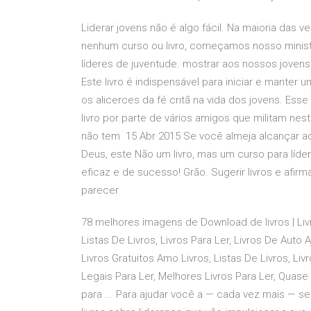
Liderar jovens não é algo fácil. Na maioria da
nenhum curso ou livro, começamos nosso ministé
líderes de juventude. mostrar aos nossos jovens 
Este livro é indispensável para iniciar e manter
os alicerces da fé critã na vida dos jovens. Es
livro por parte de vários amigos que militam nes
não tem 15 Abr 2015 Se você almeja alcançar ad
Deus, este Não um livro, mas um curso para líde
eficaz e de sucesso! Grão. Sugerir livros e afi
parecer
78 melhores imagens de Download de livros | Livro
Listas De Livros, Livros Para Ler, Livros De Au
Livros Gratuitos Amo Livros, Listas De Livros, Li
Legais Para Ler, Melhores Livros Para Ler, Quase 
para ... Para ajudar você a — cada vez mais — se