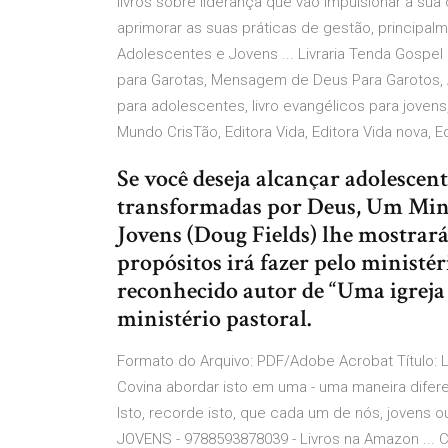
livros sobre liderança que vão impulsionar a sua 
aprimorar as suas práticas de gestão, principalm
Adolescentes e Jovens ... Livraria Tenda Gospe
para Garotas, Mensagem de Deus Para Garotos, A
para adolescentes, livro evangélicos para jovens,
Mundo CrisTão, Editora Vida, Editora Vida nova, E
Se você deseja alcançar adolescent
transformadas por Deus, Um Mini
Jovens (Doug Fields) lhe mostrar
propósitos irá fazer pelo ministé
reconhecido autor de “Uma igreja 
ministério pastoral.
Formato do Arquivo: PDF/Adobe Acrobat Título:
Covina abordar isto em uma - uma maneira diferen
Isto, recorde isto, que cada um de nós, jovens 
JOVENS - 9788593878039 - Livros na Amazon ... 