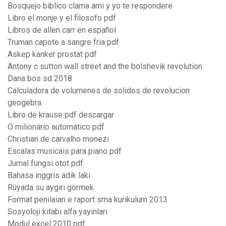
Bosquejo biblico clama ami y yo te respondere
Libro el monje y el filosofo pdf
Libros de allen carr en español
Truman capote a sangre fria pdf
Askep kanker prostat pdf
Antony c sutton wall street and the bolshevik revolution
Dana bos sd 2018
Calculadora de volumenes de solidos de revolucion
geogebra
Libro de krause pdf descargar
O milionário automático pdf
Christian de carvalho monezi
Escalas musicais para piano pdf
Jurnal fungsi otot pdf
Bahasa inggris adik laki
Rüyada su aygırı görmek
Format penilaian e raport sma kurikulum 2013
Sosyoloji kitabı alfa yayınları
Modul excel 2010 pdf