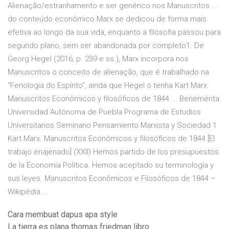
Alienação/estranhamento e ser genérico nos Manuscritos ...
do conteúdo econômico Marx se dedicou de forma mais
efetiva ao longo da sua vida, enquanto a filosofia passou para
segundo plano, sem ser abandonada por completo1. De
Georg Hegel (2016, p. 239 e ss.), Marx incorpora nos
Manuscritos o conceito de alienação, que é trabalhado na
“Fenologia do Espírito”, ainda que Hegel o tenha Kart Marx.
Manuscritos Económicos y filosóficos de 1844 ... Benemérita
Universidad Autónoma de Puebla Programa de Estudios
Universitarios Seminario Pensamiento Marxista y Sociedad 1
Kart Marx. Manuscritos Económicos y filosóficos de 1844 [El
trabajo enajenado] (XXII) Hemos partido de los presupuestos
de la Economía Política. Hemos aceptado su terminología y
sus leyes. Manuscritos Econômicos e Filosóficos de 1844 –
Wikipédia ...
Cara membuat dapus apa style
La tierra es plana thomas friedman libro