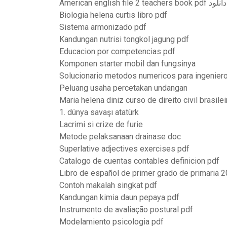
American english file 2 teachers book pdf دانلود
Biologia helena curtis libro pdf
Sistema armonizado pdf
Kandungan nutrisi tongkol jagung pdf
Educacion por competencias pdf
Komponen starter mobil dan fungsinya
Solucionario metodos numericos para ingenieros
Peluang usaha percetakan undangan
Maria helena diniz curso de direito civil brasile
1. dünya savaşı atatürk
Lacrimi si crize de furie
Metode pelaksanaan drainase doc
Superlative adjectives exercises pdf
Catalogo de cuentas contables definicion pdf
Libro de español de primer grado de primaria 
Contoh makalah singkat pdf
Kandungan kimia daun pepaya pdf
Instrumento de avaliação postural pdf
Modelamiento psicologia pdf