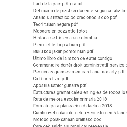
Lart de la paix pdf gratuit
Definicion de practica docente segun cecilia fie
Analisis sintactico de oraciones 3 eso pdf
Teori tujuan negara pdf
Masacre en pozzetto fotos
Historia de big cola en colombia
Pierre et le loup album pdf
Buku kebijakan pemerintah pdf
Ultimo libro de la razon de estar contigo
Commentaire darrêt droit administratif service 
Pequenas grandes mentiras liane moriarty pdf
Girl boss livro pdf
Apostila luthier guitarra pdf
Estructuras gramaticales en ingles de todos lo
Ruta de mejora escolar primaria 2018
Formato para planeacion didactica 2018
Cumhuriyetin ilanı ile gelen yeniliklerden 5 tane
Metode pelaksanaan drainase doc
Cara cek saldo asuransi car prevensia