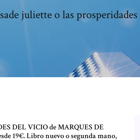
ade juliette o las prosperidades 
DES DEL VICIO de MARQUES DE
sde 19€. Libro nuevo o segunda mano,