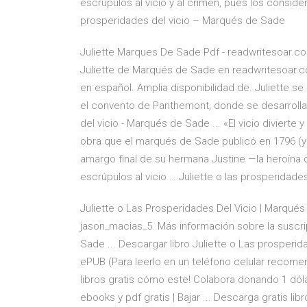
escrúpulos al vicio y al crimen, pues los conside
prosperidades del vicio – Marqués de Sade
Juliette Marques De Sade Pdf - readwritesoar.com
Juliette de Marqués de Sade en readwritesoar.com,
en español. Amplia disponibilidad de. Juliette s
el convento de Panthemont, donde se desarrollan
del vicio - Marqués de Sade ... «El vicio divierte y
obra que el marqués de Sade publicó en 1796 (y fue
amargo final de su hermana Justine —la heroína de
escrúpulos al vicio … Juliette o las prosperidad
Juliette o Las Prosperidades Del Vicio | Marqués
jason_macias_5. Más información sobre la suscrip
Sade ... Descargar libro Juliette o Las prosper
ePUB (Para leerlo en un teléfono celular recome
libros gratis cómo este! Colabora donando 1 dól
ebooks y pdf gratis | Bajar ... Descarga gratis l