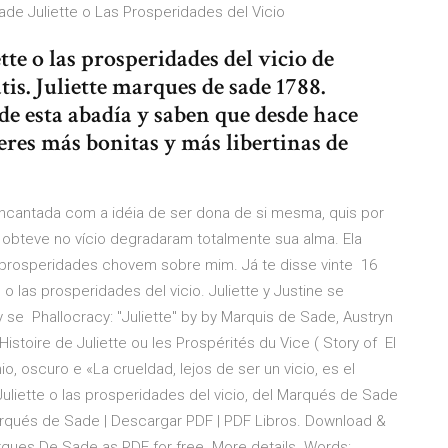
ade Juliette o Las Prosperidades del Vicio
ette o las prosperidades del vicio de
is. Juliette marques de sade 1788.
de esta abadía y saben que desde hace
eres más bonitas y más libertinas de
antada com a idéia de ser dona de si mesma, quis por
e obteve no vício degradaram totalmente sua alma. Ela
prosperidades chovem sobre mim. Já te disse vinte 16
e o las prosperidades del vicio. Juliette y Justine se
e Phallocracy: "Juliette" by by Marquis de Sade, Austryn
Histoire de Juliette ou les Prospérités du Vice ( Story of El
 oscuro e «La crueldad, lejos de ser un vicio, es el
uliette o las prosperidades del vicio, del Marqués de Sade
arqués de Sade | Descargar PDF | PDF Libros. Download &
rques De Sade as PDF for free. More details. Words: