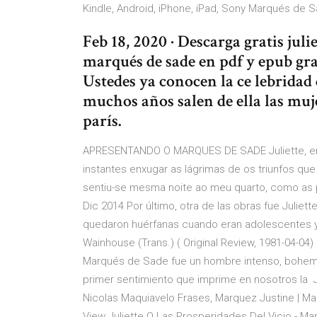
Kindle, Android, iPhone, iPad, Sony Marqués de S
Feb 18, 2020 · Descarga gratis juli
marqués de sade en pdf y epub grat
Ustedes ya conocen la ce lebridad 
muchos años salen de ella las muj
parís.
APRESENTANDO O MARQUES DE SADE Juliette, enc
instantes enxugar as lágrimas de os triunfos qu
sentiu-se mesma noite ao meu quarto, como as 
Dic 2014 Por último, otra de las obras fue Juliett
quedaron huérfanas cuando eran adolescentes y s
Wainhouse (Trans.) ( Original Review, 1981-04-04) 
Marqués de Sade fue un hombre intenso, bohemio,
primer sentimiento que imprime en nosotros la J
Nicolas Maquiavelo Frases, Marquez Justine | M
View Juliette O Las Prosperidades Del Vicio - Ma