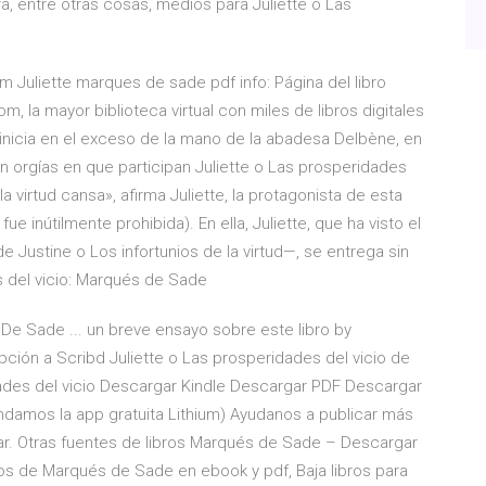
ra, entre otras cosas, medios para Juliette o Las
 Juliette marques de sade pdf info: Página del libro
 la mayor biblioteca virtual con miles de libros digitales
e inicia en el exceso de la mano de la abadesa Delbène, en
 orgías en que participan Juliette o Las prosperidades
 la virtud cansa», afirma Juliette, la protagonista de esta
 inútilmente prohibida). En ella, Juliette, que ha visto el
 Justine o Los infortunios de la virtud—, se entrega sin
es del vicio: Marqués de Sade
 De Sade ... un breve ensayo sobre este libro by
ción a Scribd Juliette o Las prosperidades del vicio de
idades del vicio Descargar Kindle Descargar PDF Descargar
ndamos la app gratuita Lithium) Ayudanos a publicar más
ar. Otras fuentes de libros Marqués de Sade – Descargar
ibros de Marqués de Sade en ebook y pdf, Baja libros para