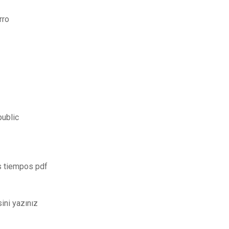
rro
public
s tiempos pdf
sini yazınız