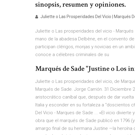
sinopsis, resumen y opiniones.
Juliette o Las Prosperidades Del Vicio | Marqués De
Juliette o Las prosperidades del vicio - Marqués 
mano de la abadesa Delbène, en el convento de
participan clérigos, monjas y novicias en un ambi
conoce a célebres criminales de su
Marqués de Sade "Justine o Los info
Juliette o Las prosperidades del vicio, de Marqué
Marqués de Sade. Jorge Carrión. 31 Diciembre 200
aristocrático caníbal que, después de dar vuelta
Italia y esconder en su fortaleza a “doscientos c
Del Vicio - Marques de Sade ... «El vicio divierte y
obra que el marqués de Sade publicó en 1796 (y fu
amargo final de su hermana Justine —la heroína de