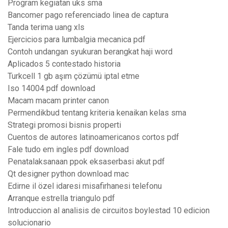
Program kegiatan uks sma
Bancomer pago referenciado linea de captura
Tanda terima uang xls
Ejercicios para lumbalgia mecanica pdf
Contoh undangan syukuran berangkat haji word
Aplicados 5 contestado historia
Turkcell 1 gb aşım çözümü iptal etme
Iso 14004 pdf download
Macam macam printer canon
Permendikbud tentang kriteria kenaikan kelas sma
Strategi promosi bisnis properti
Cuentos de autores latinoamericanos cortos pdf
Fale tudo em ingles pdf download
Penatalaksanaan ppok eksaserbasi akut pdf
Qt designer python download mac
Edirne il özel idaresi misafirhanesi telefonu
Arranque estrella triangulo pdf
Introduccion al analisis de circuitos boylestad 10 edicion
solucionario