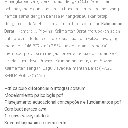
Minangkabau yang berkulturasi dengan Suku Aceh. Dan
bahasa yang digunakan adalah bahasa Jamee, bahasa yang
hampir sama dengan bahasa Minangkabau akan tetapi
dengan dialek Aceh. Inilah 7 Tarian Tradisional Dari
Kalimantan
Barat
- Kamera ... Provinsi Kalimantan Barat merupakan salah
satu provinsi terluas di Indonesia. Luas dari wilayahnya yang
mencapai 146.807 km² (7,53% luas daratan Indonesia)
membuat provinsi ini menjadi provinsi terluas di urutan ke 4,
setelah Irian Jaya, Provinsi Kalimantan Timur, dan Provinsi
Kalimantan Tengah. Lagu Dayak Kalimantan Barat ( PAGUH
BENUA BORNEO) Voc ...
Pdf calculo diferencial e integral schaum
Modelamiento psicologia pdf
Planejamento educacional concepções e fundamentos pdf
Cara buat neraca awal
1. dünya savaşı atatürk
Sevr antlaşmasının önemi nedir