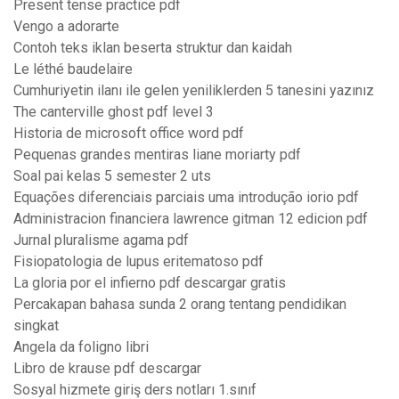
Present tense practice pdf
Vengo a adorarte
Contoh teks iklan beserta struktur dan kaidah
Le léthé baudelaire
Cumhuriyetin ilanı ile gelen yeniliklerden 5 tanesini yazınız
The canterville ghost pdf level 3
Historia de microsoft office word pdf
Pequenas grandes mentiras liane moriarty pdf
Soal pai kelas 5 semester 2 uts
Equações diferenciais parciais uma introdução iorio pdf
Administracion financiera lawrence gitman 12 edicion pdf
Jurnal pluralisme agama pdf
Fisiopatologia de lupus eritematoso pdf
La gloria por el infierno pdf descargar gratis
Percakapan bahasa sunda 2 orang tentang pendidikan
singkat
Angela da foligno libri
Libro de krause pdf descargar
Sosyal hizmete giriş ders notları 1.sınıf