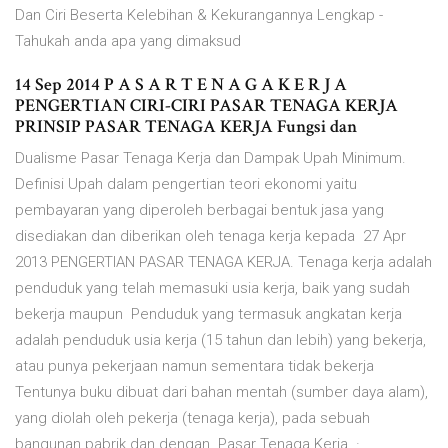
Dan Ciri Beserta Kelebihan & Kekurangannya Lengkap -
Tahukah anda apa yang dimaksud
14 Sep 2014 P A S A R T E N A G A K E R J A
PENGERTIAN CIRI-CIRI PASAR TENAGA KERJA
PRINSIP PASAR TENAGA KERJA Fungsi dan
Dualisme Pasar Tenaga Kerja dan Dampak Upah Minimum.
Definisi Upah dalam pengertian teori ekonomi yaitu
pembayaran yang diperoleh berbagai bentuk jasa yang
disediakan dan diberikan oleh tenaga kerja kepada 27 Apr
2013 PENGERTIAN PASAR TENAGA KERJA. Tenaga kerja adalah
penduduk yang telah memasuki usia kerja, baik yang sudah
bekerja maupun Penduduk yang termasuk angkatan kerja
adalah penduduk usia kerja (15 tahun dan lebih) yang bekerja,
atau punya pekerjaan namun sementara tidak bekerja
Tentunya buku dibuat dari bahan mentah (sumber daya alam),
yang diolah oleh pekerja (tenaga kerja), pada sebuah
bangunan pabrik dan dengan Pasar Tenaga Kerja. ·