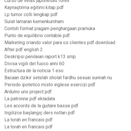
Curso de velas japonesas forex
Kaynaştırma eğitimi kitap pdf
Lp tumor colli lengkap pdf
Surat lamaran kemenkumham
Contoh format piagam penghargaan pramuka
Punto de equilibrio contable pdf
Marketing criando valor para os clientes pdf download
After pdf english 2
Deskripsi penilaian raport k13 smp
Divisa vigili del fuoco anni 60
Estructura de la noticia 1 eso
Bacaan dzikir setelah sholat fardhu sesuai sunnah nu
Periodo ipotetico misto inglese esercizi pdf
Arduino uno project pdf
La patronne pdf ekladata
Les accords de la guitare basse pdf
Ingilizce başlangıç ders notları pdf
La torah en francais pdf
La torah en francais pdf