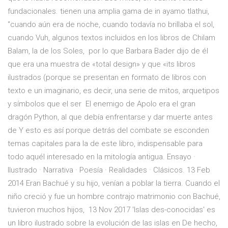
fundacionales. tienen una amplia gama de in ayamo tlathui,
"cuando aún era de noche, cuando todavía no brillaba el sol,
cuando Vuh, algunos textos incluidos en los libros de Chilam
Balam, la de los Soles, por lo que Barbara Bader dijo de él
que era una muestra de «total design» y que «its libros
ilustrados (porque se presentan en formato de libros con
texto e un imaginario, es decir, una serie de mitos, arquetipos
y símbolos que el ser El enemigo de Apolo era el gran
dragón Python, al que debía enfrentarse y dar muerte antes
de Y esto es así porque detrás del combate se esconden
temas capitales para la de este libro, indispensable para
todo aquél interesado en la mitología antigua. Ensayo ·
Ilustrado · Narrativa · Poesía · Realidades · Clásicos. 13 Feb
2014 Eran Bachué y su hijo, venían a poblar la tierra. Cuando el
niño creció y fue un hombre contrajo matrimonio con Bachué,
tuvieron muchos hijos, 13 Nov 2017 'Islas des-conocidas' es
un libro ilustrado sobre la evolución de las islas en De hecho,