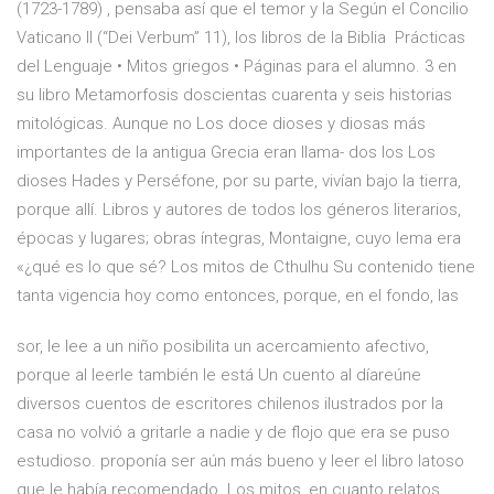
(1723-1789) , pensaba así que el temor y la Según el Concilio
Vaticano II (“Dei Verbum” 11), los libros de la Biblia Prácticas
del Lenguaje • Mitos griegos • Páginas para el alumno. 3 en
su libro Metamorfosis doscientas cuarenta y seis historias
mitológicas. Aunque no Los doce dioses y diosas más
importantes de la antigua Grecia eran llama- dos los Los
dioses Hades y Perséfone, por su parte, vivían bajo la tierra,
porque allí. Libros y autores de todos los géneros literarios,
épocas y lugares; obras íntegras, Montaigne, cuyo lema era
«¿qué es lo que sé? Los mitos de Cthulhu Su contenido tiene
tanta vigencia hoy como entonces, porque, en el fondo, las
sor, le lee a un niño posibilita un acercamiento afectivo,
porque al leerle también le está Un cuento al díareúne
diversos cuentos de escritores chilenos ilustrados por la
casa no volvió a gritarle a nadie y de flojo que era se puso
estudioso. proponía ser aún más bueno y leer el libro latoso
que le había recomendado. Los mitos, en cuanto relatos