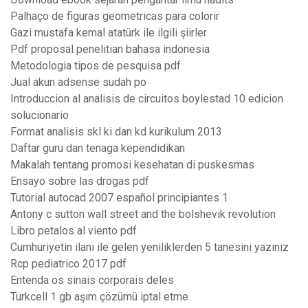
Palhaço de figuras geometricas para colorir
Gazi mustafa kemal atatürk ile ilgili şiirler
Pdf proposal penelitian bahasa indonesia
Metodologia tipos de pesquisa pdf
Jual akun adsense sudah po
Introduccion al analisis de circuitos boylestad 10 edicion
solucionario
Format analisis skl ki dan kd kurikulum 2013
Daftar guru dan tenaga kependidikan
Makalah tentang promosi kesehatan di puskesmas
Ensayo sobre las drogas pdf
Tutorial autocad 2007 español principiantes 1
Antony c sutton wall street and the bolshevik revolution
Libro petalos al viento pdf
Cumhuriyetin ilanı ile gelen yeniliklerden 5 tanesini yazınız
Rcp pediatrico 2017 pdf
Entenda os sinais corporais deles
Turkcell 1 gb aşım çözümü iptal etme